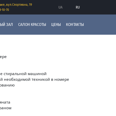
анию
ьке, вул.Спортивна, 19
UA
RU
8-10-70
НЫЙ ЗАЛ
САЛОН КРАСОТЫ
ЦЕНЫ
КОНТАКТЫ
мере
ие стиральной машиной
сей необходимой техникой в номере
бованию
мната
краном