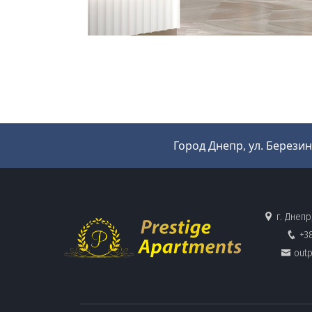
Город Днепр, ул. Березин
г. Днепр
+38
out