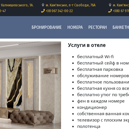
Перейти к основному содерж
т Калнишевського, 1А.
м. Кам'янське, п-т Свободи, 76А
м. Кам'янс
0-47
+38 067 342-00-22
+380 67 97
Основна навіґація
БРОНИРОВАНИЕ
НОМЕРА
РЕСТОРАН
БАНКЕТ
Услуги в отеле
бесплатный Wi-fi
бесплатный сейф в но
бесплатная парковка
обслуживание номеров
бесплатное пользован
бесплатная кухня со в
бесплатно утюг по тре
фен в каждом номере
кондиционер
собственная ванная ко
телевизор с плоским э
полотенца