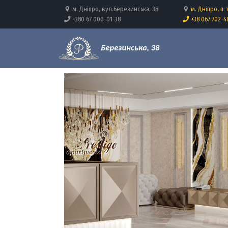
м. Дніпро, вул.Березинська, 38
м. Дніпро, п-
+380 67 000-01-38
+38 067 702-4