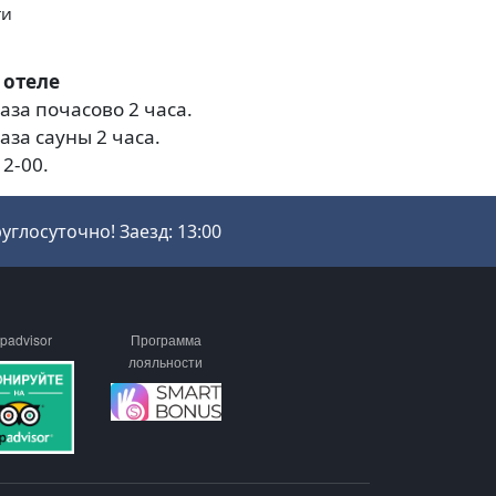
ти
 отеле
за почасово 2 часа.
за сауны 2 часа.
12-00.
углосуточно! Заезд: 13:00
ipadvisor
Программа
лояльности