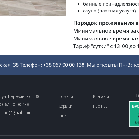
банные принадлежнос
сауна (платная услуга)
Порядок проживания в
Минимальное время зака
Минимальное время зака
Тариф "сутки" с 13-00 до 
ская, 38 Телефон: +38 067 00 00 138. Мы открыты Пн-Вс кр
FOOTER MENU
Tr
, ул. Березинская, 38
Номери
Контакти
 067 00 00 138
Сервіси
Про нас
parad@gmail.com
Ціни