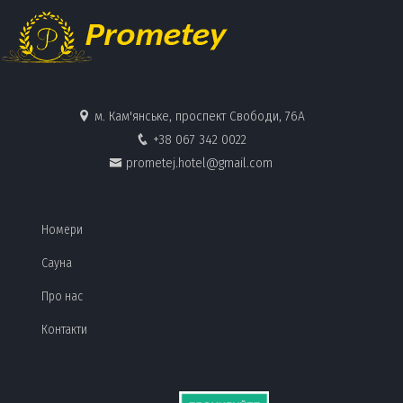
м. Кам'янське, проспект Свободи, 76А
+38 067 342 0022
prometej.hotel@gmail.com
FOOTER MENU
Номери
Сауна
Про нас
Контакти