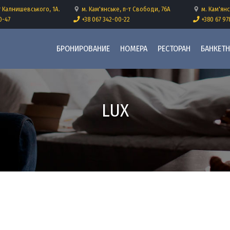
Перейти к основному содерж
т Калнишевського, 1А.
м. Кам'янське, п-т Свободи, 76А
м. Кам'янс
0-47
+38 067 342-00-22
+380 67 97
Основна навіґація
БРОНИРОВАНИЕ
НОМЕРА
РЕСТОРАН
БАНКЕТ
LUX